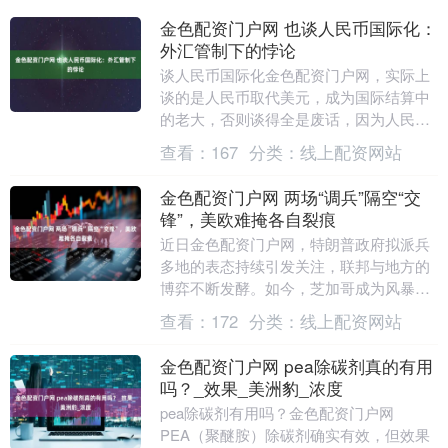
金色配资门户网 也谈人民币国际化：
外汇管制下的悖论
谈人民币国际化金色配资门户网，实际上
谈的是人民币取代美元，成为国际结算中
的老大，否则谈得全是废话，因为人民币
已经在国际结算中，它就在那。 既然谈的
查看：
167
分类：
线上配资网站
是取代，那就必....
金色配资门户网 两场“调兵”隔空“交
锋”，美欧难掩各自裂痕
近日金色配资门户网，特朗普政府拟派兵
多地的表态持续引发关注，联邦与地方的
博弈不断发酵。如今，芝加哥成为风暴焦
点。一边是暴力犯罪率下降，一边是枪击
查看：
172
分类：
线上配资网站
事件频发，芝加哥....
金色配资门户网 pea除碳剂真的有用
吗？_效果_美洲豹_浓度
pea除碳剂有用吗？金色配资门户网
PEA（聚醚胺）除碳剂确实有效，但效果